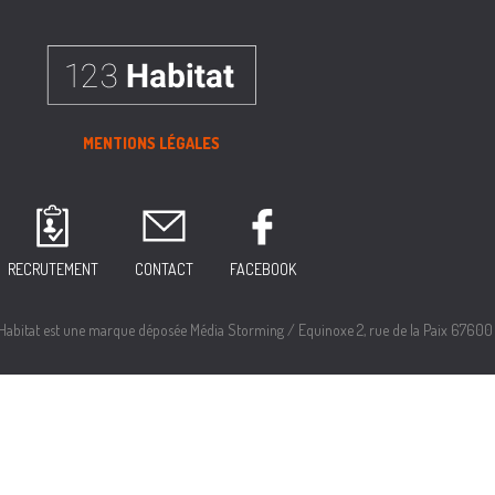
MENTIONS LÉGALES
RECRUTEMENT
CONTACT
FACEBOOK
itat est une marque déposée Média Storming / Equinoxe 2, rue de la Paix 67600 