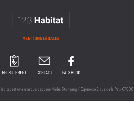
MENTIONS LÉGALES
RECRUTEMENT
CONTACT
FACEBOOK
itat est une marque déposée Média Storming / Equinoxe 2, rue de la Paix 67600 